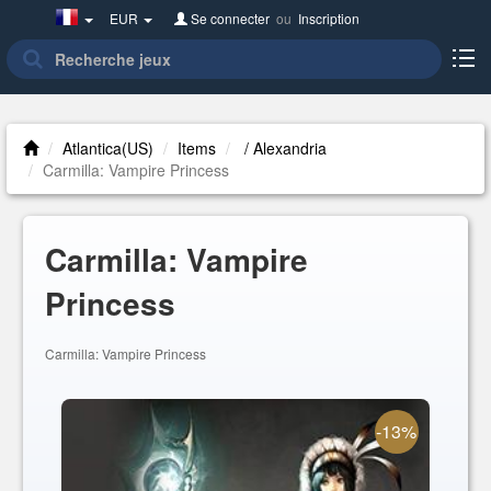
France(Français)
EUR
Se connecter
ou
Inscription
Atlantica(US)
Items
/ Alexandria
Carmilla: Vampire Princess
Carmilla: Vampire
Princess
Carmilla: Vampire Princess
-13%