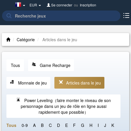
France(Français)
EUR
Se connecter
ou
Inscription
Catégorie
Articles dans le jeu
Tous
Game Recharge
Monnaie de jeu
Articles dans le jeu
Power Leveling（faire monter le niveau de son
personnage dans un jeu de rôle en ligne aussi
rapidement que possible）
Tous
0-9
A
B
C
D
E
F
G
H
I
J
K