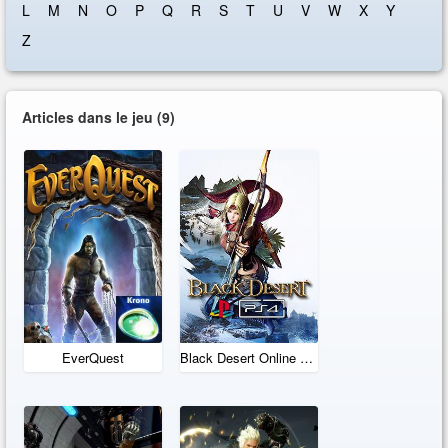
L
M
N
O
P
Q
R
S
T
U
V
W
X
Y
Z
Articles dans le jeu
(9)
EverQuest
Black Desert Online PS4