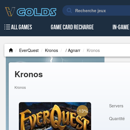
All Games
Game Card Recharge
In-Game
EverQuest
Kronos
/ Agnarr
Kronos
Kronos
Kronos
Servers
-13%
Quantité