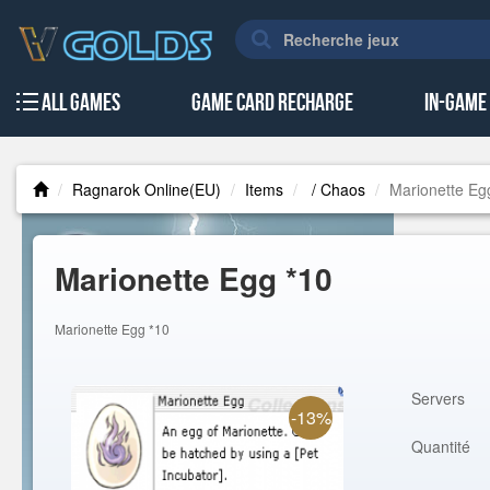
All Games
Game Card Recharge
In-Game
Ragnarok Online(EU)
Items
/ Chaos
Marionette Eg
Marionette Egg *10
Marionette Egg *10
Servers
-13%
Quantité