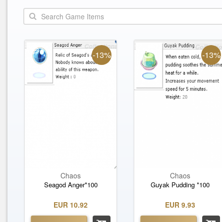
-13%
-13%
Chaos
Chaos
Seagod Anger*100
Guyak Pudding *100
EUR 10.92
EUR 9.93