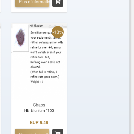
Plus d’informations »
-13%
Chaos
HE Elunium *100
EUR 5.46