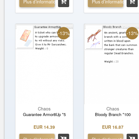
Plus d’informations »
Plus d’informations »
-13%
-13%
Chaos
Chaos
Guarantee Armor8Up *5
Bloody Branch *100
EUR 14.39
EUR 16.87