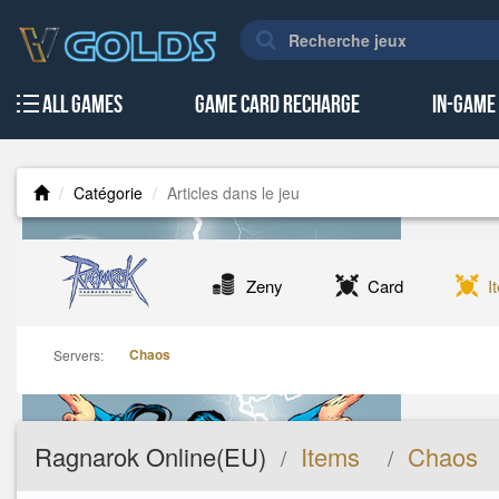
All Games
Game Card Recharge
In-Game
Catégorie
Articles dans le jeu
Zeny
Card
I
Chaos
Servers:
Ragnarok Online(EU)
Items
Chaos
/
/