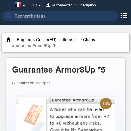
France(Français)
EUR
Se connecter
ou
Inscription
Ragnarok Online(EU)
Items
/ Chaos
Guarantee Armor8Up *5
Guarantee Armor8Up *5
Guarantee Armor8Up *5
-13%